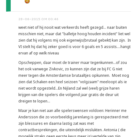
28-06-2015 OM 00:46
weet niet of hij nooit wat verkeerds heeft gezegd... naar buiten
misschien niet, maar dat "balletje hoog houden incident" liet wel
zien dat hij volgens mij ook eigenwijs(brutaal gebekt) kan zijn. In
VI stelt hij dat hij zeker goed is voor 6 goals en 5 assists....hangt
ervan af op welk niveau
Opscheppen, daar moet de trainer maar tegenkunnen...of zou
het ook vanwege Zivkovic, zo kunnen zijn dat ze bij FC G niet
meer tegen die Amsterdamse brutaaltjes opkunnen. Moet nog
zien dat Schaken een heel seizoen "volgzaam" meeloopt als ie
niet wordt opgesteld...En Nijland zal wel (veel) grijze haren
krijgen van die spelers die volgend jaar gratis de deur uit
dreigen te lopen...
Maar je kan niet aan alle spelerswensen voldoen: Herinner me
Andersson die zo voorbeeldig jarenlang is gerespecteerd met
zijn blessures en daarna lastig zat was met
contractbesprekingen, die uiteindelijk mislukten. Antonia ( die
mogelijk straks geen eerste keus meer is) vertelde van zijn