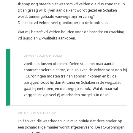
Ik snap nog steeds niet waarom vd Velden die dus zonder club
zit en graag wil blijven aan de kant wordt gezet en Schaken
wordt binnengehaald vanwege zijn "ervaring"
Denk dat vd Velden veel goedkoper op de loonlijst is.
Wat mij betreft vd Velden houden voor de breedte en coaching
vd jeugd en 2 kwaliteits aankopen.
28-06-2015 OM 10:23
voetbal is kiezen of delen. Delen staat het max aantal
contract spelers niet toe, dus zou van de Velden voor nop bij
FCGroningen moeten trainen zonder inkomen en bij de
partijtjes loopt hij dan Antonia en Schaken in de weg...dat
gaat hij niet doen, en dat begrijp ik ook. Wat ik maar wil
zeggen: er zijn veel (!) waarheden mogelijk in deze.
28-06-2015 OM 11:42
En één van die waarheden in in mijn opinie dat deze speler op
een schandalige manier wordt afgeserveerd. De FC-Groningen