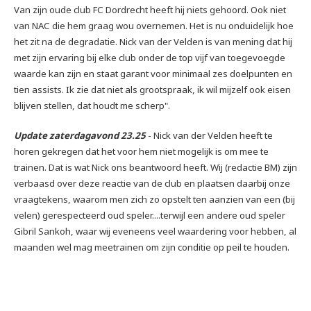
Van zijn oude club FC Dordrecht heeft hij niets gehoord. Ook niet
van NAC die hem graag wou overnemen. Het is nu onduidelijk hoe
het zit na de degradatie. Nick van der Velden is van mening dat hij
met zijn ervaring bij elke club onder de top vijf van toegevoegde
waarde kan zijn en staat garant voor minimaal zes doelpunten en
tien assists. Ik zie dat niet als grootspraak, ik wil mijzelf ook eisen
blijven stellen, dat houdt me scherp".
Update zaterdagavond 23.25
- Nick van der Velden heeft te
horen gekregen dat het voor hem niet mogelijk is om mee te
trainen. Dat is wat Nick ons beantwoord heeft. Wij (redactie BM) zijn
verbaasd over deze reactie van de club en plaatsen daarbij onze
vraagtekens, waarom men zich zo opstelt ten aanzien van een (bij
velen) gerespecteerd oud speler....terwijl een andere oud speler
Gibril Sankoh, waar wij eveneens veel waardering voor hebben, al
maanden wel mag meetrainen om zijn conditie op peil te houden.