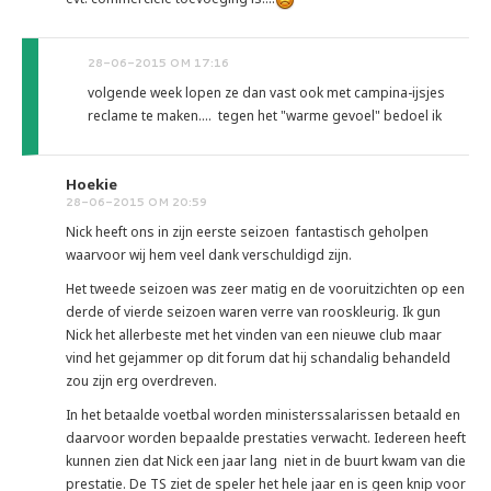
28-06-2015 OM 17:16
volgende week lopen ze dan vast ook met campina-ijsjes
reclame te maken.... tegen het "warme gevoel" bedoel ik
Hoekie
28-06-2015 OM 20:59
Nick heeft ons in zijn eerste seizoen fantastisch geholpen
waarvoor wij hem veel dank verschuldigd zijn.
Het tweede seizoen was zeer matig en de vooruitzichten op een
derde of vierde seizoen waren verre van rooskleurig. Ik gun
Nick het allerbeste met het vinden van een nieuwe club maar
vind het gejammer op dit forum dat hij schandalig behandeld
zou zijn erg overdreven.
In het betaalde voetbal worden ministerssalarissen betaald en
daarvoor worden bepaalde prestaties verwacht. Iedereen heeft
kunnen zien dat Nick een jaar lang niet in de buurt kwam van die
prestatie. De TS ziet de speler het hele jaar en is geen knip voor