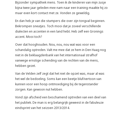
Bijzonder sympathiek mens. Toen ik de kinderen van mijn zusje
bijna twee jaar geleden mee nam naar een training maakte hij zo
maar even kort contact met ze. Vonden ze geweldig.
En dan heb je van die stumpers die over zijn tongval beginnen.
Bekrompen sneutjes. Toch mooi dat je zoveel verschillende
dialecten en accenten in een land hebt. Heb zelf een Gronings
accent. Mooi toch?
Over dat hooghouden. Nou, nou, nou wat was voor een
schandalig optreden. Valt me mee dat ze hem in Den Haag nog
niet in de beklaagdenbank van het internationaal strafhof
vanwege ernstige schending van de rechten van de mens,
hebben gezet.
Van de Velden zelf zegt dat het niet de opzet was, maar al was
het wel de bedoeling. Soms kan een beetje bluf/vertoon van
kunnen voor een hoop ontmoediging bij de tegenstander
zorgen. Kan gewoon nut hebben.
Vond zijn afscheid een beschamend optreden van een deel van
het publiek. De man is erg belangrijk geweest in de fabuleuze
eindsprint van het seizoen 2013/2014.