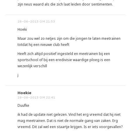
zijn neus waard als die zich laat leiden door sentimenten.
28-06-2015 OM 21:53
Hoeki
Maar zou wel zo netjes zijn om die jongen te laten meetrainen
totdat hij een nieuwe club heeft
Heeft zich altijd positief ingesteld en meetrainen bij een
sportschool of bij een eredivisie waardige ploeg is een
wezenlijk verschill
j
Hoekie
28-06-2015 OM 22:41
Duufke
ik had de update niet gelezen. Vind het erg vreemd dat hij niet
mag meetrainen. Dat is niet de normale gang van zaken. Erg
vreemd. Dit zal wel een staartje krijgen. Is er iets voorgevallen?