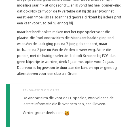
moeilijke jaar: "ik at ongezond"....en ik vond het heel opmerkelijk
dat ook Nick zelf voor de tv vertelde dat hij dit jaar (voor het
eerst) een "moeilijk! seizoen" had gedraaid "komt bij iedere prof
een keer voor", zo zei hij er nog bij.
maar het heeft ook te maken met het type speler voor die
plaats: die Pool Andraz Kirm die Maaskant haalde ging snel
weer..Van de Laak ging pas na 7 jaar, geblesseerd, maar
toch... en na 2 jaar nu Van de Velden al weer weg...Voor die
positie, met de huidige selectie, belooft Schaken bij FCG dus
geen blijvertje te worden, denk 1 jaar met optie voor 2e jaar.
Daarvoor is hij gewoon te duur aan die kant en zijn er genoeg
alternatieven voor een club als Grunn
28-06-2015 OM 01:23
De Andraz Kirm die voor de FC speelde, was volgens de
laatste informatie die ik over hem heb, een Sloveen.
Verder grotendeels eens.