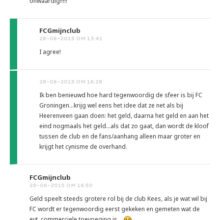
onwaardig!!!!!
FCGmijnclub
28-06-2015 OM 13:41
I agree!
28-06-2015 OM 16:28
Ik ben benieuwd hoe hard tegenwoordig de sfeer is bij FC
Groningen...krijg wel eens het idee dat ze net als bij
Heerenveen gaan doen: het geld, daarna het geld en aan het
eind nogmaals het geld...als dat zo gaat, dan wordt de kloof
tussen de club en de fans/aanhang alleen maar groter en
krijgt het cynisme de overhand.
FCGmijnclub
28-06-2015 OM 16:50
Geld speelt steeds grotere rol bij de club Kees, als je wat wil bij
FC wordt er tegenwoordig eerst gekeken en gemeten wat de
evt. commerciele toevoeging is....