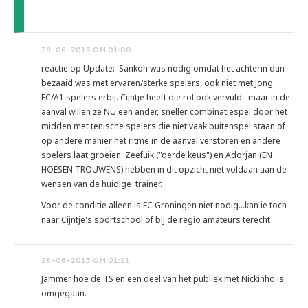
28-06-2015 OM 01:00
reactie op Update: Sankoh was nodig omdat het achterin dun
bezaaid was met ervaren/sterke spelers, ook niet met Jong
FC/A1 spelers erbij. Cijntje heeft die rol ook vervuld...maar in de
aanval willen ze NU een ander, sneller combinatiespel door het
midden met tenische spelers die niet vaak buitenspel staan of
op andere manier het ritme in de aanval verstoren en andere
spelers laat groeien. Zeefuik ("derde keus") en Adorjan (EN
HOESEN TROUWENS) hebben in dit opzicht niet voldaan aan de
wensen van de huidige trainer.
Voor de conditie alleen is FC Groningen niet nodig...kan ie toch
naar Cijntje's sportschool of bij de regio amateurs terecht
28-06-2015 OM 01:21
Jammer hoe de TS en een deel van het publiek met Nickinho is
omgegaan.