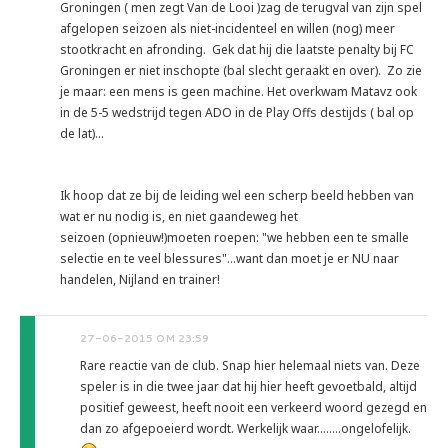
Groningen ( men zegt Van de Looi )zag de terugval van zijn spel
afgelopen seizoen als niet-incidenteel en willen (nog) meer
stootkracht en afronding. Gek dat hij die laatste penalty bij FC
Groningen er niet inschopte (bal slecht geraakt en over). Zo zie
je maar: een mens is geen machine. Het overkwam Matavz ook
in de 5-5 wedstrijd tegen ADO in de Play Offs destijds ( bal op
de lat)...
Ik hoop dat ze bij de leiding wel een scherp beeld hebben van
wat er nu nodig is, en niet gaandeweg het
seizoen (opnieuw!)moeten roepen: "we hebben een te smalle
selectie en te veel blessures"...want dan moet je er NU naar
handelen, Nijland en trainer!
27-06-2015 OM 23:59
Rare reactie van de club. Snap hier helemaal niets van. Deze
speler is in die twee jaar dat hij hier heeft gevoetbald, altijd
positief geweest, heeft nooit een verkeerd woord gezegd en
dan zo afgepoeierd wordt. Werkelijk waar........ongelofelijk.