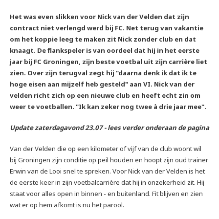
Het was even slikken voor Nick van der Velden dat zijn
contract niet verlengd werd bij FC. Net terug van vakantie
om het koppie leeg te maken zit Nick zonder club en dat
knaagt. De flankspeler is van oordeel dat hij in het eerste
jaar bij FC Groningen, zijn beste voetbal uit zijn carrière liet
zien. Over zijn terugval zegt hij "daarna denk ik dat ik te
hoge eisen aan mijzelf heb gesteld" aan VI. Nick van der
velden richt zich op een nieuwe club en heeft echt zin om
weer te voetballen. "Ik kan zeker nog twee à drie jaar mee".
Update zaterdagavond 23.07 - lees verder onderaan de pagina
Van der Velden die op een kilometer of vijf van de club woont wil
bij Groningen zijn conditie op peil houden en hoopt zijn oud trainer
Erwin van de Looi snel te spreken. Voor Nick van der Velden is het
de eerste keer in zijn voetbalcarrière dat hij in onzekerheid zit. Hij
staat voor alles open in binnen - en buitenland. Fit blijven en zien
wat er op hem afkomt is nu het parool.