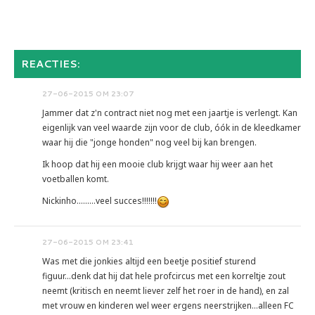
REACTIES:
27-06-2015 OM 23:07
Jammer dat z'n contract niet nog met een jaartje is verlengt. Kan
eigenlijk van veel waarde zijn voor de club, óók in de kleedkamer
waar hij die "jonge honden" nog veel bij kan brengen.
Ik hoop dat hij een mooie club krijgt waar hij weer aan het
voetballen komt.
Nickinho.........veel succes!!!!!!!
27-06-2015 OM 23:41
Was met die jonkies altijd een beetje positief sturend
figuur...denk dat hij dat hele profcircus met een korreltje zout
neemt (kritisch en neemt liever zelf het roer in de hand), en zal
met vrouw en kinderen wel weer ergens neerstrijken...alleen FC