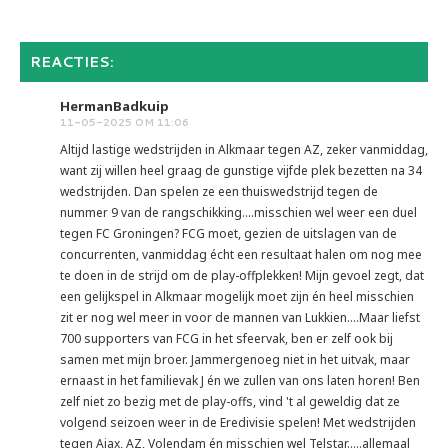
REACTIES:
HermanBadkuip
11-05-2025 OM 11:06
Altijd lastige wedstrijden in Alkmaar tegen AZ, zeker vanmiddag,
want zij willen heel graag de gunstige vijfde plek bezetten na 34
wedstrijden. Dan spelen ze een thuiswedstrijd tegen de
nummer 9 van de rangschikking....misschien wel weer een duel
tegen FC Groningen? FCG moet, gezien de uitslagen van de
concurrenten, vanmiddag écht een resultaat halen om nog mee
te doen in de strijd om de play-offplekken! Mijn gevoel zegt, dat
een gelijkspel in Alkmaar mogelijk moet zijn én heel misschien
zit er nog wel meer in voor de mannen van Lukkien....Maar liefst
700 supporters van FCG in het sfeervak, ben er zelf ook bij
samen met mijn broer. Jammergenoeg niet in het uitvak, maar
ernaast in het familievak J én we zullen van ons laten horen! Ben
zelf niet zo bezig met de play-offs, vind 't al geweldig dat ze
volgend seizoen weer in de Eredivisie spelen! Met wedstrijden
tegen Ajax, AZ, Volendam én misschien wel Telstar.....allemaal