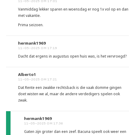
11-05-2025 OM 17:01
Vanmiddag lekker sparen en woensdag er nog 1x vol op en dan
met vakantie.
Prima seizoen.
hermank1969
11-05-2025 OM 17:19
Dacht dat ergens in augustus open huis was, is het vervroegd?
Alberto1
11-05-2025 OM 17:21
Dat Rente een zwakke rechtsback is die vaak domme gingen
doet wisten we al, maar de andere verdedigers spelen ook
zwak.
hermank1969
11-05-2025 OM 17:36
Gaten zijn groter dan een zeef. Bacuna speelt ook weer een