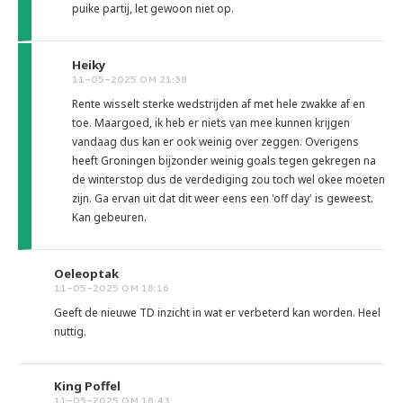
puike partij, let gewoon niet op.
Heiky
11-05-2025 OM 21:38
Rente wisselt sterke wedstrijden af met hele zwakke af en
toe. Maargoed, ik heb er niets van mee kunnen krijgen
vandaag dus kan er ook weinig over zeggen. Overigens
heeft Groningen bijzonder weinig goals tegen gekregen na
de winterstop dus de verdediging zou toch wel okee moeten
zijn. Ga ervan uit dat dit weer eens een 'off day' is geweest.
Kan gebeuren.
Oeleoptak
11-05-2025 OM 18:16
Geeft de nieuwe TD inzicht in wat er verbeterd kan worden. Heel
nuttig.
King Poffel
11-05-2025 OM 18:43