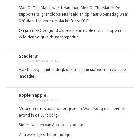
Man Of The Match wordt vandaag Men Of The Match: De
supporters, grandioos! Nuff said en op naar woensdag waar
020 klaar lijkt voor de slacht! Forza FCG!
Oh ja, en PKC zo goed als zeker van de 4e divisie, hopen dat
Velo dan volgt in de nacompetitie!
Stadjer81
11-05-2025 OM 18:45
Ajax thuis gaat uiteindelijk dus toch cruciaal worden voor de
landstitel.
appie happie
11-05-2025 OM 18:58
Mooi op terras aan t water gezeten..Woensdag een heerlijke
avond in de Euroborg.
Stel ee winnen van Ajax , kan zomaar..
Zou werkelijk schitterend zijn.