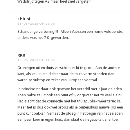
Wedstrijd tegen AZ maar heel snel vergeten!
ChiChi
11-05-2025 OM 23:00
Schandalige vertoning!!!! Alleen Vaessen een ruime voldoende,
anders was het 7-0 geworden.
RKR
12-05-2025 OM 11:05
Groningen uit en thuis verschil is echt te groot. Aan de andere
kant, als ze uit iets dichter naar de thuis vorm stonden dan
waren ze subtop en zeker van Europees voetbal.
In principe zit daar ook gewoon het verschil met 2 jaar geleden.
Toen pakte ze uit ook een punt of 8, ongeveer net zo veel als nu.
Het is echt dat de connectie met het thuispubliek weer terug is.
Maar het is dus ook wel broos als je buitenshuis nauwelijks een
punt kunt pakken. Verliest de ploeg in het begin van het seizoen
een paar keer in eigen huis, dan slaat de negativiteit snel toe.