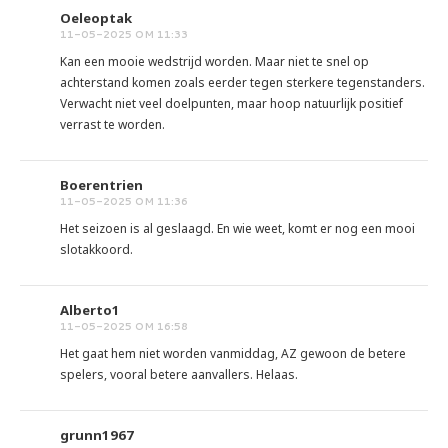
Oeleoptak
11-05-2025 OM 11:33
Kan een mooie wedstrijd worden. Maar niet te snel op
achterstand komen zoals eerder tegen sterkere tegenstanders.
Verwacht niet veel doelpunten, maar hoop natuurlijk positief
verrast te worden.
Boerentrien
11-05-2025 OM 11:36
Het seizoen is al geslaagd. En wie weet, komt er nog een mooi
slotakkoord.
Alberto1
11-05-2025 OM 16:58
Het gaat hem niet worden vanmiddag, AZ gewoon de betere
spelers, vooral betere aanvallers. Helaas.
grunn1967