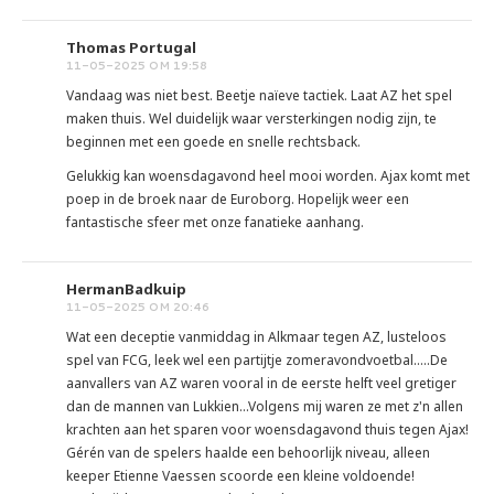
Thomas Portugal
11-05-2025 OM 19:58
Vandaag was niet best. Beetje naïeve tactiek. Laat AZ het spel
maken thuis. Wel duidelijk waar versterkingen nodig zijn, te
beginnen met een goede en snelle rechtsback.
Gelukkig kan woensdagavond heel mooi worden. Ajax komt met
poep in de broek naar de Euroborg. Hopelijk weer een
fantastische sfeer met onze fanatieke aanhang.
HermanBadkuip
11-05-2025 OM 20:46
Wat een deceptie vanmiddag in Alkmaar tegen AZ, lusteloos
spel van FCG, leek wel een partijtje zomeravondvoetbal.....De
aanvallers van AZ waren vooral in de eerste helft veel gretiger
dan de mannen van Lukkien...Volgens mij waren ze met z'n allen
krachten aan het sparen voor woensdagavond thuis tegen Ajax!
Gérén van de spelers haalde een behoorlijk niveau, alleen
keeper Etienne Vaessen scoorde een kleine voldoende!