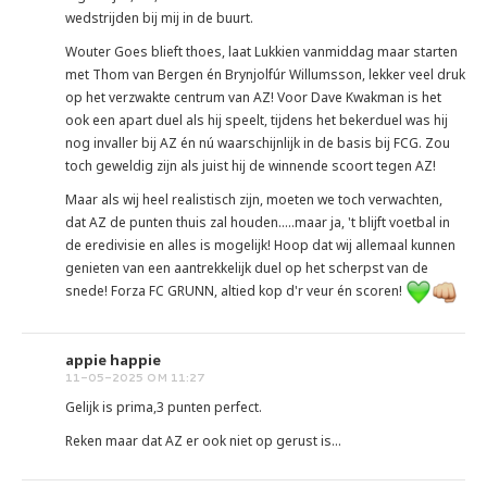
wedstrijden bij mij in de buurt.
Wouter Goes blieft thoes, laat Lukkien vanmiddag maar starten
met Thom van Bergen én Brynjolfúr Willumsson, lekker veel druk
op het verzwakte centrum van AZ! Voor Dave Kwakman is het
ook een apart duel als hij speelt, tijdens het bekerduel was hij
nog invaller bij AZ én nú waarschijnlijk in de basis bij FCG. Zou
toch geweldig zijn als juist hij de winnende scoort tegen AZ!
Maar als wij heel realistisch zijn, moeten we toch verwachten,
dat AZ de punten thuis zal houden.....maar ja, 't blijft voetbal in
de eredivisie en alles is mogelijk! Hoop dat wij allemaal kunnen
genieten van een aantrekkelijk duel op het scherpst van de
snede! Forza FC GRUNN, altied kop d'r veur én scoren!
appie happie
11-05-2025 OM 11:27
Gelijk is prima,3 punten perfect.
Reken maar dat AZ er ook niet op gerust is...