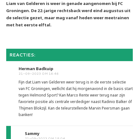
Liam van Gelderen is weer in genade aangenomen bij FC
Groningen. De 22-jarige rechtsback werd eind augustus uit
de selectie gezet, maar mag vanaf heden weer meetrainen
met het eerste elftal.
REACTIES:
Herman Badkuip
21-09-2023 OM 16:46
Fijn dat Liam van Gelderen weer terug is in de eerste selectie
van FC Groningen, wellicht dat hij morgenavond in de basis start
tegen Helmond Sport? Kan Marco Rente weer terug naar zijn
favoriete positie als centrale verdediger naast Radinio Balker óf
Thijmen Blokzijl. Kan de teleurstellende Marvin Peersman gaan
banken!
Sammy
21-09-2023 OM 18:04