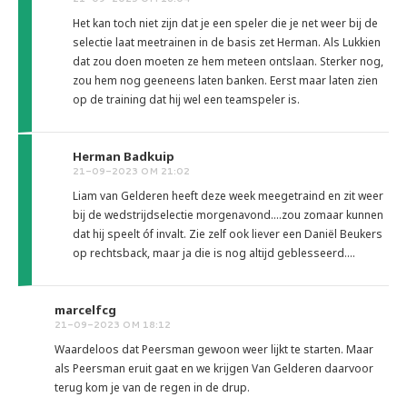
Het kan toch niet zijn dat je een speler die je net weer bij de
selectie laat meetrainen in de basis zet Herman. Als Lukkien
dat zou doen moeten ze hem meteen ontslaan. Sterker nog,
zou hem nog geeneens laten banken. Eerst maar laten zien
op de training dat hij wel een teamspeler is.
Herman Badkuip
21-09-2023 OM 21:02
Liam van Gelderen heeft deze week meegetraind en zit weer
bij de wedstrijdselectie morgenavond....zou zomaar kunnen
dat hij speelt óf invalt. Zie zelf ook liever een Daniël Beukers
op rechtsback, maar ja die is nog altijd geblesseerd....
marcelfcg
21-09-2023 OM 18:12
Waardeloos dat Peersman gewoon weer lijkt te starten. Maar
als Peersman eruit gaat en we krijgen Van Gelderen daarvoor
terug kom je van de regen in de drup.