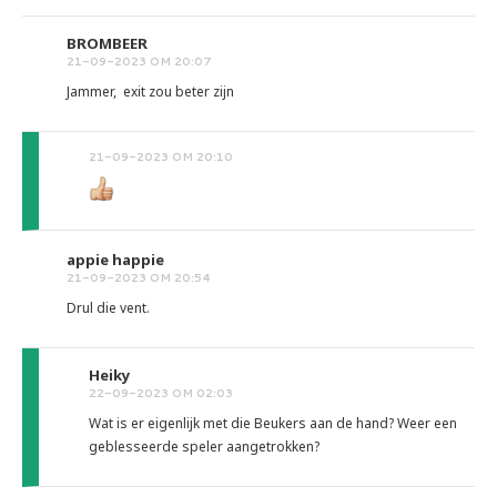
BROMBEER
21-09-2023 OM 20:07
Jammer, exit zou beter zijn
21-09-2023 OM 20:10
appie happie
21-09-2023 OM 20:54
Drul die vent.
Heiky
22-09-2023 OM 02:03
Wat is er eigenlijk met die Beukers aan de hand? Weer een
geblesseerde speler aangetrokken?