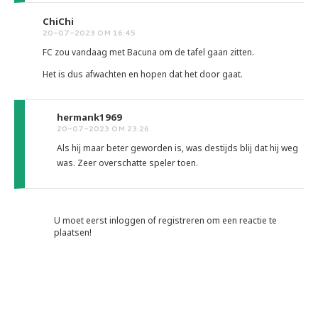
ChiChi
20-07-2023 OM 16:45
FC zou vandaag met Bacuna om de tafel gaan zitten.
Het is dus afwachten en hopen dat het door gaat.
hermank1969
20-07-2023 OM 23:26
Als hij maar beter geworden is, was destijds blij dat hij weg
was. Zeer overschatte speler toen.
U moet eerst inloggen of registreren om een reactie te
plaatsen!