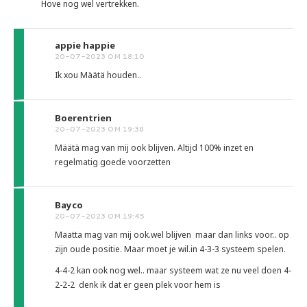
Hove nog wel vertrekken.
appie happie
20-07-2023 OM 18:10
Ik xou Määtä houden..
Boerentrien
20-07-2023 OM 19:38
Määtä mag van mij ook blijven. Altijd 100% inzet en
regelmatig goede voorzetten
Bayco
20-07-2023 OM 19:45
Maatta mag van mij ook.wel blijven maar dan links voor.. op
zijn oude positie. Maar moet je wil.in 4-3-3 systeem spelen.
4-4-2 kan ook nog wel.. maar systeem wat ze nu veel doen 4-
2-2-2 denk ik dat er geen plek voor hem is