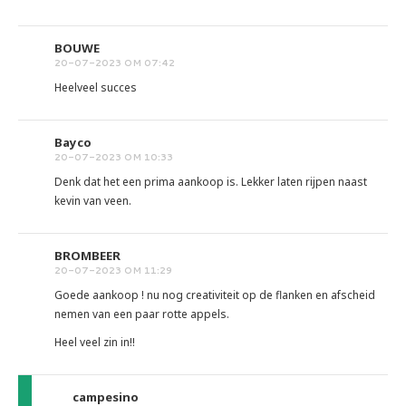
BOUWE
20-07-2023 OM 07:42
Heelveel succes
Bayco
20-07-2023 OM 10:33
Denk dat het een prima aankoop is. Lekker laten rijpen naast
kevin van veen.
BROMBEER
20-07-2023 OM 11:29
Goede aankoop ! nu nog creativiteit op de flanken en afscheid
nemen van een paar rotte appels.
Heel veel zin in!!
campesino