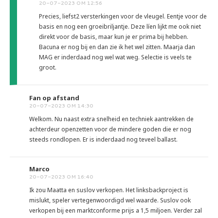
20-07-2023 OM 12:56
Precies, liefst2 versterkingen voor de vleugel. Eentje voor de
basis en nog een groeibriljantje. Deze líen lijkt me ook niet
direkt voor de basis, maar kun je er prima bij hebben.
Bacuna er nog bij en dan zie ik het wel zitten. Maarja dan
MAG er inderdaad nog wel wat weg. Selectie is veels te
groot.
Fan op afstand
20-07-2023 OM 14:30
Welkom. Nu naast extra snelheid en techniek aantrekken de
achterdeur openzetten voor de mindere goden die er nog
steeds rondlopen. Er is inderdaad nog teveel ballast.
Marco
20-07-2023 OM 16:40
Ik zou Maatta en suslov verkopen. Het linksbackproject is
mislukt, speler vertegenwoordigd wel waarde. Suslov ook
verkopen bij een marktconforme prijs a 1,5 miljoen. Verder zal