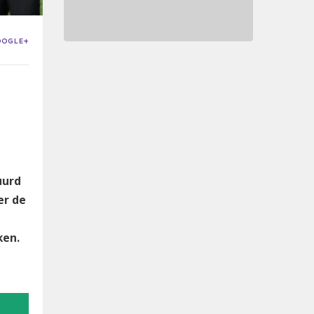
OOGLE+
uurd
er de
ken.