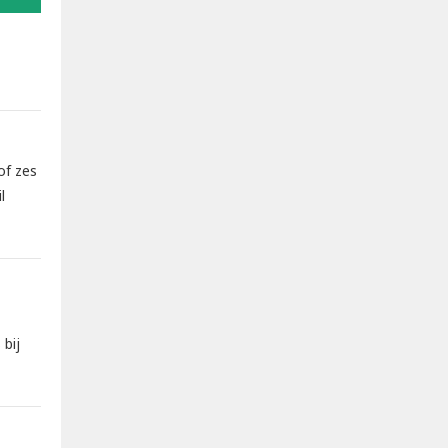
of zes
l
 bij