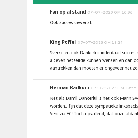
Fan op afstand
07-07-2023 OM 16:38
Ook succes gewenst.
King Poffel
07-07-2023 OM 18:24
Sverko en ook Dankerlui, inderdaad succes m
à zeven hetzelfde kunnen wensen en dan ook h
aantrekken dan moeten er ongeveer net zove
Herman Badkuip
07-07-2023 OM 19:55
Net als Damil Dankerlui is het ook Marin S
worden....fijn dat deze sympatieke linksback/
Venezia FC! Toch opvallend, dat onze afdank