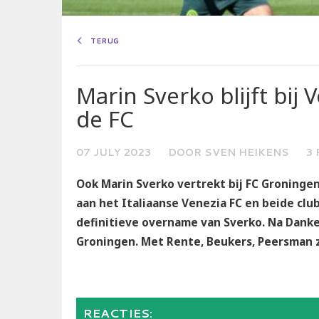
TERUG
Marin Sverko blijft bij V
de FC
07 JULY 2023
DOOR SVEN HEIKENS
3
Ook Marin Sverko vertrekt bij FC Groningen
aan het Italiaanse Venezia FC en beide c
definitieve overname van Sverko. Na Danker
Groningen. Met Rente, Beukers, Peersman z
REACTIES: