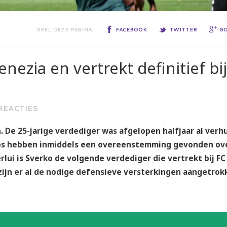
DEEL DEZE PAGINA:
FACEBOOK
TWITTER
G
enezia en vertrekt definitief bij
 REACTIES
. De 25-jarige verdediger was afgelopen halfjaar al verh
lubs hebben inmiddels een overeenstemming gevonden ov
lui is Sverko de volgende verdediger die vertrekt bij FC
ijn er al de nodige defensieve versterkingen aangetrok