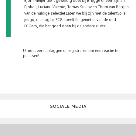
Bjorn Meijer die 't geweldig doet bij Brugge óf een Tijmen
Blokzijl, Luciano Valente, Tomas Suslov en Thom van Bergen
van de huidige selectie! Laten we blij zijn met de talentvolle
jeugd, die nog bij FCG speelt én genieten van de oud-
FCGers, die het goed doen bij de andere clubs!
U moet eerst inloggen of registreren om een reactie te
plaatsen!
SOCIALE MEDIA