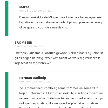
Marco
08-03-2023 OM 17:41
Dan kan wekelijks de ME gaan opdraven als het misgaat met
bijbehorende vandalisme schade. Lijkt mij geen verbetering
of besparing voor de samenleving.
BROMBEER
09-03-2023 OM 20:11
Off topic.. Ousama el azouzzi gewoon. Lekker basis bij union st
gilles tegen rb leizig , weer xo'n talent wat volledig verkeerd is
ingeschat en afgeschreven
Herman Badkuip
09-03-2023 OM 20:53
Zo is 't maar net Brombeer, soms zit 't mee en soms zit 't
tegen.....Oussama El Azzouzi en óók Thijs Dallinga misschien
verkeerd ingeschat óf de kwaliteiten niet goed erkend. Er zijn
ook genoeg spelers, die wel goed ingeschat zijn zoals een