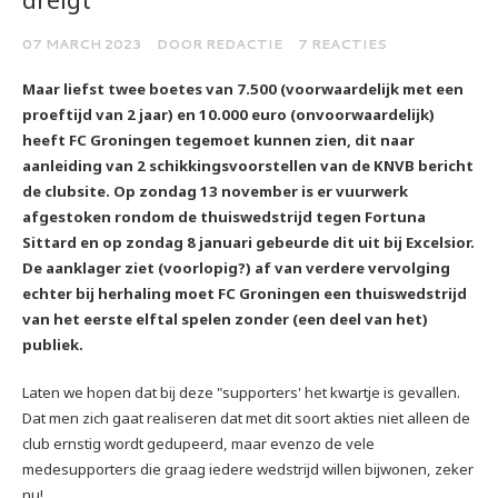
07 MARCH 2023
DOOR REDACTIE
7 REACTIES
Maar liefst twee boetes van 7.500 (voorwaardelijk met een
proeftijd van 2 jaar) en 10.000 euro (onvoorwaardelijk)
heeft FC Groningen tegemoet kunnen zien, dit naar
aanleiding van 2 schikkingsvoorstellen van de KNVB bericht
de clubsite. Op zondag 13 november is er vuurwerk
afgestoken rondom de thuiswedstrijd tegen Fortuna
Sittard en op zondag 8 januari gebeurde dit uit bij Excelsior.
De aanklager ziet (voorlopig?) af van verdere vervolging
echter bij herhaling moet FC Groningen een thuiswedstrijd
van het eerste elftal spelen zonder (een deel van het)
publiek.
Laten we hopen dat bij deze "supporters' het kwartje is gevallen.
Dat men zich gaat realiseren dat met dit soort akties niet alleen de
club ernstig wordt gedupeerd, maar evenzo de vele
medesupporters die graag iedere wedstrijd willen bijwonen, zeker
nu!