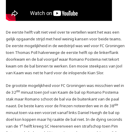
De eerste helft valt niet veel over te vertellen want het was een
gelijk opgaande strijd met heel weinig kansen voor beide teams.
De eerste mogelijkheid in de wedstrijd was wel voor FC Groningen
toen Thomas Poll halverwege de eerste helft op de linkerflank
doorkwam en de bal voorgaf waar Romano Postema net tekort
kwam om de bal binnen te werken. Een mooie steekpass van Jo
l
ë
van Kaam was net te hard voor de inlopende Kian Slor.
De grootste mogelijkheid voor FC Groningen was misschien wel in
ste
de 32
minuut toen Jo
l van Kaam de bal op Romano Postema
ë
stak maar Romano schoot de bal via de buitenkant van de paal
ste
naast. De beste kans voor de Friezen noteerden we in de 38
minuut toen via een voorzet vanaf links Daniel H
egh de bal op
ø
doel kon koppen maar hij raakte de bal niet. In de dying seconds
e
van de 1
helft kreeg SC Heerenveen een strafschop toen Pim