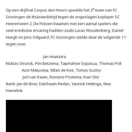
e
Op een drijfnat Corpus den Hoorn speelde het 2
team van FC
Groningen de thuiswedstrijd tegen de ongeslagen koploper SC
Heerenveen 2. De Friezen kwamen met een aantal spelers die
veel eredivisie ervaring hadden zoals Lucas Woudenberg, Daniel
H
egh en Jens Odgaard. FC Groningen stelde daar de volgende 11
ø
tegen over.
Jan Hoekstra
Nicklas Strunck, Pim Betzema, Tapmahoe Sopacua, Thomas Poll
Azor Matusiwa, Milan de Koe, Tomas Suslov
Jo
l van Kaam, Romano Postema, Kian Slor
ë
Bank: Jan de Boer, Daishawn Redan, Yannick Hettinga, Max
Hamelink