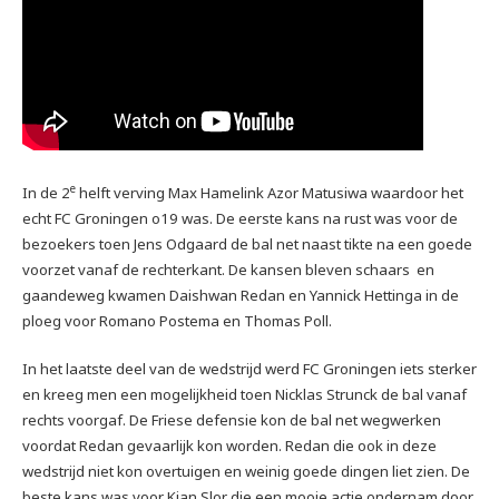
e
In de 2
helft verving Max Hamelink Azor Matusiwa waardoor het
echt FC Groningen o19 was. De eerste kans na rust was voor de
bezoekers toen Jens Odgaard de bal net naast tikte na een goede
voorzet vanaf de rechterkant. De kansen bleven schaars en
gaandeweg kwamen Daishwan Redan en Yannick Hettinga in de
ploeg voor Romano Postema en Thomas Poll.
In het laatste deel van de wedstrijd werd FC Groningen iets sterker
en kreeg men een mogelijkheid toen Nicklas Strunck de bal vanaf
rechts voorgaf. De Friese defensie kon de bal net wegwerken
voordat Redan gevaarlijk kon worden. Redan die ook in deze
wedstrijd niet kon overtuigen en weinig goede dingen liet zien. De
beste kans was voor Kian Slor die een mooie actie ondernam door