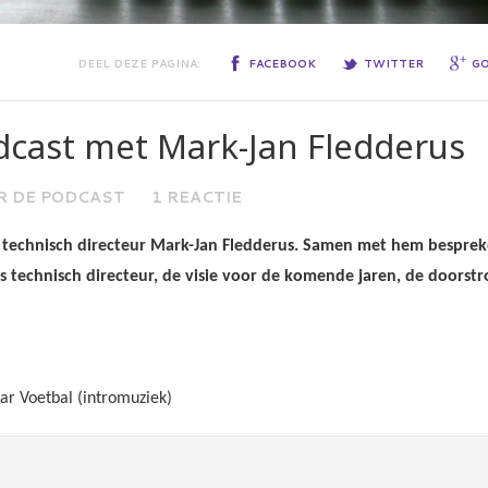
DEEL DEZE PAGINA:
FACEBOOK
TWITTER
G
dcast met Mark-Jan Fledderus
R DE PODCAST
1 REACTIE
 technisch directeur Mark-Jan Fledderus. Samen met hem besprek
als technisch directeur, de visie voor de komende jaren, de doorst
ar Voetbal (intromuziek)