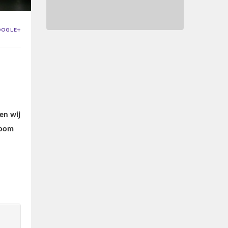
OOGLE+
en wij
room