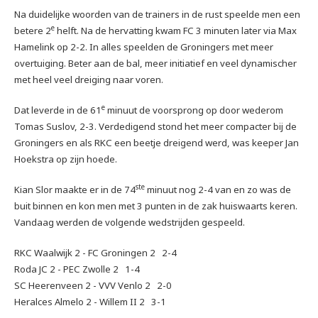
Na duidelijke woorden van de trainers in de rust speelde men een
e
betere 2
helft. Na de hervatting kwam FC 3 minuten later via Max
Hamelink op 2-2. In alles speelden de Groningers met meer
overtuiging. Beter aan de bal, meer initiatief en veel dynamischer
met heel veel dreiging naar voren.
e
Dat leverde in de 61
minuut de voorsprong op door wederom
Tomas Suslov, 2-3. Verdedigend stond het meer compacter bij de
Groningers en als RKC een beetje dreigend werd, was keeper Jan
Hoekstra op zijn hoede.
ste
Kian Slor maakte er in de 74
minuut nog 2-4 van en zo was de
buit binnen en kon men met 3 punten in de zak huiswaarts keren.
Vandaag werden de volgende wedstrijden gespeeld.
RKC Waalwijk 2 - FC Groningen 2 2-4
Roda JC 2 - PEC Zwolle 2 1-4
SC Heerenveen 2 - VVV Venlo 2 2-0
Heralces Almelo 2 - Willem II 2 3-1