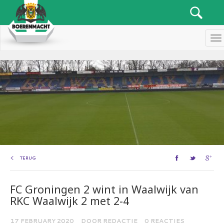
Me
TERUG
FC Groningen 2 wint in Waalwijk van
RKC Waalwijk 2 met 2-4
17 FEBRUARY 2020
DOOR REDACTIE
0 REACTIES