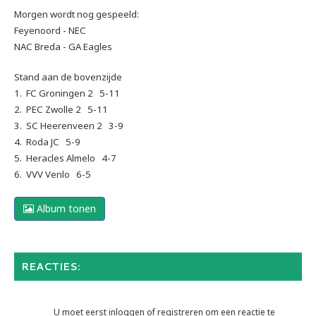
Morgen wordt nog gespeeld:
Feyenoord - NEC
NAC Breda - GA Eagles
Stand aan de bovenzijde
1. FC Groningen 2 5-11
2. PEC Zwolle 2 5-11
3. SC Heerenveen 2 3-9
4. Roda JC 5-9
5. Heracles Almelo 4-7
6. VVV Venlo 6-5
Album tonen
REACTIES:
U moet eerst inloggen of registreren om een reactie te