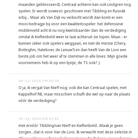
maanden geblesseerd). Centraal achterin kan ook Lindgren nog
spelen. Er wordt sowiezo geschoven met Tibbling en Rusnák
erbij... Maar als Van Dijk nu verkocht wordt dan komt er een
mooi bedragje bij voor een kwaliteitsspeler: het defensieve
middenveld acht ik nu nog kwetsbaarder dan de verdediging
omdat ik Kieftenbeld weer te laat achteruit zie lopen. Maar..: er
kunnen zeker ook spelers weggaan, en niet de minste (Chery,
Botteghin, Hateboer, de Leeuw?) en dan heeft Van de Looi een
beste job om het weer af te stemmen in alle linies. Mijn goede
voornemens heb ik op een lijstje, de TS ook? ;)
30-12-2014 OM 00:05
O ja, ik vergat Van Nieff nog: ook die kan Centraal spelen, met
Kappelhof RB, maar misschien schuift die wel op naar de plaats
vóór de verdediging?
30-12-2014 OM 02:42
met ervóór Tibbling/van Nieff en Kieftenbeld...Maak je geen
zorgen...dat is voor Van de Looi. Ik verwacht met deze selectie in