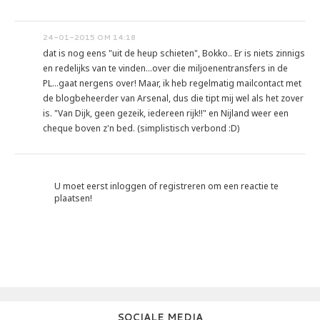
24-01-2015 OM 14:18
dat is nog eens "uit de heup schieten", Bokko.. Er is niets zinnigs
en redelijks van te vinden...over die miljoenentransfers in de
PL...gaat nergens over! Maar, ik heb regelmatig mailcontact met
de blogbeheerder van Arsenal, dus die tipt mij wel als het zover
is. "Van Dijk, geen gezeik, iedereen rijk!!" en Nijland weer een
cheque boven z'n bed. (simplistisch verbond :D)
U moet eerst inloggen of registreren om een reactie te
plaatsen!
SOCIALE MEDIA