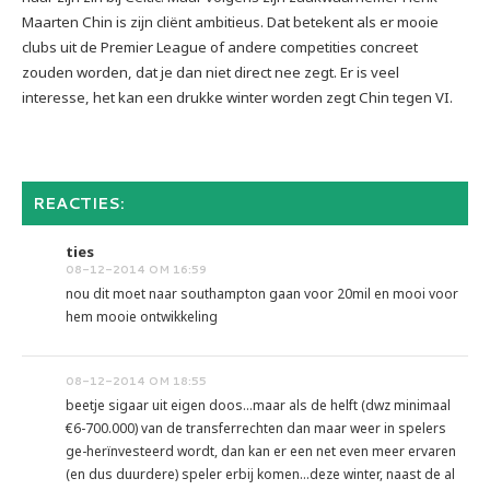
Maarten Chin is zijn cliënt ambitieus. Dat betekent als er mooie
clubs uit de Premier League of andere competities concreet
zouden worden, dat je dan niet direct nee zegt. Er is veel
interesse, het kan een drukke winter worden zegt Chin tegen VI.
REACTIES:
ties
08-12-2014 OM 16:59
nou dit moet naar southampton gaan voor 20mil en mooi voor
hem mooie ontwikkeling
08-12-2014 OM 18:55
beetje sigaar uit eigen doos...maar als de helft (dwz minimaal
€6-700.000) van de transferrechten dan maar weer in spelers
ge-herïnvesteerd wordt, dan kan er een net even meer ervaren
(en dus duurdere) speler erbij komen...deze winter, naast de al