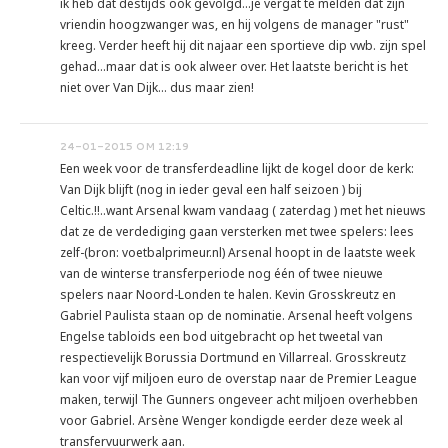
ik heb dat destijds ook gevolgd...je vergat te melden dat zijn
vriendin hoogzwanger was, en hij volgens de manager "rust"
kreeg. Verder heeft hij dit najaar een sportieve dip vwb. zijn spel
gehad...maar dat is ook alweer over. Het laatste bericht is het
niet over Van Dijk... dus maar zien!
24-01-2015 OM 12:19
Een week voor de transferdeadline lijkt de kogel door de kerk:
Van Dijk blijft (nog in ieder geval een half seizoen ) bij
Celtic.!!..want Arsenal kwam vandaag ( zaterdag ) met het nieuws
dat ze de verdediging gaan versterken met twee spelers: lees
zelf-(bron: voetbalprimeur.nl) Arsenal hoopt in de laatste week
van de winterse transferperiode nog één of twee nieuwe
spelers naar Noord-Londen te halen. Kevin Grosskreutz en
Gabriel Paulista staan op de nominatie. Arsenal heeft volgens
Engelse tabloids een bod uitgebracht op het tweetal van
respectievelijk Borussia Dortmund en Villarreal. Grosskreutz
kan voor vijf miljoen euro de overstap naar de Premier League
maken, terwijl The Gunners ongeveer acht miljoen overhebben
voor Gabriel. Arsène Wenger kondigde eerder deze week al
transfervuurwerk aan.