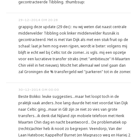
gecontracteerde Tibbling. :thumbsup:
29-12-2014 OM 20:28
grappig deze update (29 dec) : nu wij weten dat naast centrale
middenvelder Tibbling ook linker middenvelder Rusnák is
gecontracteerd. Het is met Van Dijk als met een stuk fruit op de
schaal: laat je hem nog even rijpen, wordt ie beter: volgens mij
blijft ie echt wel bij Celtic tot de zomer...is vgls. mij een opzetje
voor een lucratieve transfer straks (met "ambitieuze" H-Maarten
Chin véél in het nieuws). Mocht het allemaal wel snel gaan dan
zal Groningen die % transfergeld wel "parkeren" tot in de zomer.
30-12-2014 OM 00:00
Beste Bokko: leuke suggesties...maar het loopt toch in de
praktijk vaak anders..hoe lang duurde het niet voordat Van Dijk
naar Celtic ging...maar in GB zijn ze niet zo vies van grote
transfers...ik denk dat Nijland zijn mobiele telefoon met Henk
Maarten Chin dag en nacht beantwoord... De problematiek op
(rechts)achter heb ik nooit zo begrepen: Veendorp, Van der
Laan Hateboer, Kappelhof Burnet (en Magnasco weg en Hiariej 2