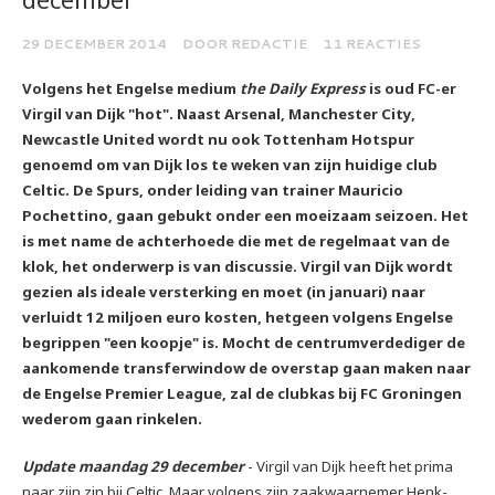
29 DECEMBER 2014
DOOR REDACTIE
11 REACTIES
Volgens het Engelse medium
the Daily Express
is oud FC-er
Virgil van Dijk "hot". Naast Arsenal, Manchester City,
Newcastle United wordt nu ook Tottenham Hotspur
genoemd om van Dijk los te weken van zijn huidige club
Celtic. De Spurs, onder leiding van trainer Mauricio
Pochettino, gaan gebukt onder een moeizaam seizoen. Het
is met name de achterhoede die met de regelmaat van de
klok, het onderwerp is van discussie. Virgil van Dijk wordt
gezien als ideale versterking en moet (in januari) naar
verluidt 12 miljoen euro kosten, hetgeen volgens Engelse
begrippen "een koopje" is. Mocht de centrumverdediger de
aankomende transferwindow de overstap gaan maken naar
de Engelse Premier League, zal de clubkas bij FC Groningen
wederom gaan rinkelen.
Update maandag 29 december
- Virgil van Dijk heeft het prima
naar zijn zin bij Celtic. Maar volgens zijn zaakwaarnemer Henk-