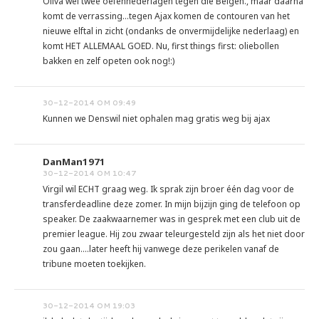
Oliva wel twee oefennederlagen tegen die Belgen., maar daarna
komt de verrassing...tegen Ajax komen de contouren van het
nieuwe elftal in zicht (ondanks de onvermijdelijke nederlaag) en
komt HET ALLEMAAL GOED. Nu, first things first: oliebollen
bakken en zelf opeten ook nog!:)
30-12-2014 OM 09:49
Kunnen we Denswil niet ophalen mag gratis weg bij ajax
DanMan1971
30-12-2014 OM 10:47
Virgil wil ECHT graag weg. Ik sprak zijn broer één dag voor de
transferdeadline deze zomer. In mijn bijzijn ging de telefoon op
speaker. De zaakwaarnemer was in gesprek met een club uit de
premier league. Hij zou zwaar teleurgesteld zijn als het niet door
zou gaan....later heeft hij vanwege deze perikelen vanaf de
tribune moeten toekijken.
30-12-2014 OM 19:03