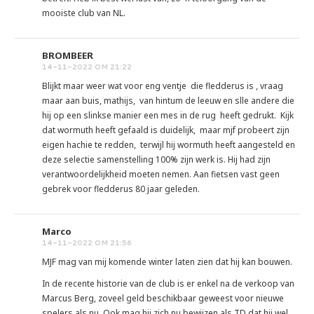
mooiste club van NL.
BROMBEER
14-11-2022 OM 21:22
Blijkt maar weer wat voor eng ventje die fledderus is , vraag
maar aan buis, mathijs, van hintum de leeuw en slle andere die
hij op een slinkse manier een mes in de rug heeft gedrukt. Kijk
dat wormuth heeft gefaald is duidelijk, maar mjf probeert zijn
eigen hachie te redden, terwijl hij wormuth heeft aangesteld en
deze selectie samenstelling 100% zijn werk is. Hij had zijn
verantwoordelijkheid moeten nemen. Aan fietsen vast geen
gebrek voor fledderus 80 jaar geleden.
Marco
14-11-2022 OM 21:56
MJF mag van mij komende winter laten zien dat hij kan bouwen.
In de recente historie van de club is er enkel na de verkoop van
Marcus Berg, zoveel geld beschikbaar geweest voor nieuwe
spelers als nu. Ook mag hij zich nu bewijzen als TD dat hij wel