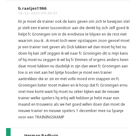
b.raatjes1966
16-11-2022 OM 20:37
En je moet de trainer ook de kans geven om zich te bewijzen stel
je stelt een trainer tussendoor aan die denkt bij zich zelf goed ik
helpt fc Groningen om in de eredivisie te blijven en de rest niet
waarom zou ik ..ik moet toch weer opstappen zoon gevoel moet
je een trainer niet geven als Dick lukkien wil dan moet hij het nu
doen hij kan zelf zeggen ik wil naar fc Groningen dit is mijn kans
of hij moet nu zeggen ik wil bij fc Emmen of ergens anders heen
daar moet lukkien nu duidelijk in zijn dan weet fc Groningen aan
toe is en niet aan het lijntje houden je moet een trainer
aantrekken die er zin en met volle moed erin stappen en fc
Groningen beter moet maken en ik hoop dat fc Groningen ernu
snel mee komt want hij moet nu zeker kijken wat de nieuwe
trainer welke spelers hij erbij wilt hebben je hebt maar een
maand en trouwens als we het goed willen doen dan moet de
nieuwe trainer en nieuwe spelers 1 december mee na Spanje
voor een TRAININGSKAMP
Herman Badkuip