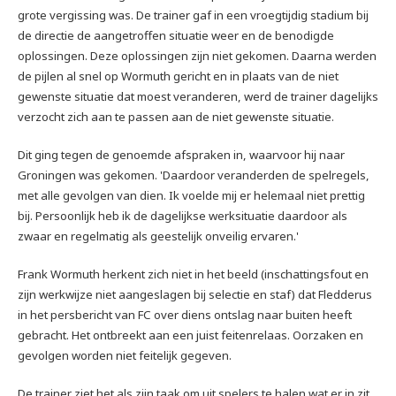
grote vergissing was. De trainer gaf in een vroegtijdig stadium bij
de directie de aangetroffen situatie weer en de benodigde
oplossingen. Deze oplossingen zijn niet gekomen. Daarna werden
de pijlen al snel op Wormuth gericht en in plaats van de niet
gewenste situatie dat moest veranderen, werd de trainer dagelijks
verzocht zich aan te passen aan de niet gewenste situatie.
Dit ging tegen de genoemde afspraken in, waarvoor hij naar
Groningen was gekomen. 'Daardoor veranderden de spelregels,
met alle gevolgen van dien. Ik voelde mij er helemaal niet prettig
bij. Persoonlijk heb ik de dagelijkse werksituatie daardoor als
zwaar en regelmatig als geestelijk onveilig ervaren.'
Frank Wormuth herkent zich niet in het beeld (inschattingsfout en
zijn werkwijze niet aangeslagen bij selectie en staf) dat Fledderus
in het persbericht van FC over diens ontslag naar buiten heeft
gebracht. Het ontbreekt aan een juist feitenrelaas. Oorzaken en
gevolgen worden niet feitelijk gegeven.
De trainer ziet het als zijn taak om uit spelers te halen wat er in zit,