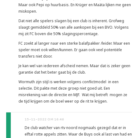
Maar ook Pepi op huurbasis. En Krüger en Maäta lijken me geen
miskopen.
Dat niet alle spelers slagen bij een club is inherent. Grofweg
slaagt gemiddeld 50% van alle aankopen bij een BVO. Volgens
mij zit FC boven die 50% slagingspercentage.
FC zoekt al langer naar een sterke balafpakker /leider. Maar een
speler moet ook willen/kunnen. Er gaan ook veel potentiële
transfers niet door.
Je kan wel van iedereen afscheid nemen. Maar dat is zeker geen
garantie dat het beter gaat bij de club.
Wormuth zijn stijl is werken volgens conflictmodel in een
selectie. Dit pakte met deze groep niet goed uit. Een
misrekening van de directie en MJF. Wat mij betreft mogen ze
de tijd krijgen om de boel weer op de rit te krijgen.
15-11-2022 OM 16:46
De club watcher van rtv noord nogmaals gezegd dat er in
elftal rotte appels zitten. Waar de Buys ook al last van had en