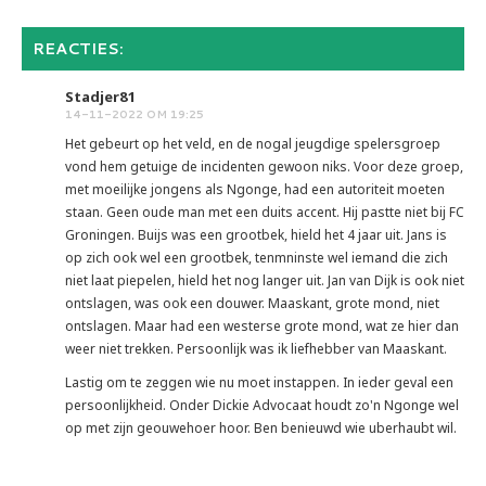
REACTIES:
Stadjer81
14-11-2022 OM 19:25
Het gebeurt op het veld, en de nogal jeugdige spelersgroep
vond hem getuige de incidenten gewoon niks. Voor deze groep,
met moeilijke jongens als Ngonge, had een autoriteit moeten
staan. Geen oude man met een duits accent. Hij pastte niet bij FC
Groningen. Buijs was een grootbek, hield het 4 jaar uit. Jans is
op zich ook wel een grootbek, tenmninste wel iemand die zich
niet laat piepelen, hield het nog langer uit. Jan van Dijk is ook niet
ontslagen, was ook een douwer. Maaskant, grote mond, niet
ontslagen. Maar had een westerse grote mond, wat ze hier dan
weer niet trekken. Persoonlijk was ik liefhebber van Maaskant.
Lastig om te zeggen wie nu moet instappen. In ieder geval een
persoonlijkheid. Onder Dickie Advocaat houdt zo'n Ngonge wel
op met zijn geouwehoer hoor. Ben benieuwd wie uberhaubt wil.