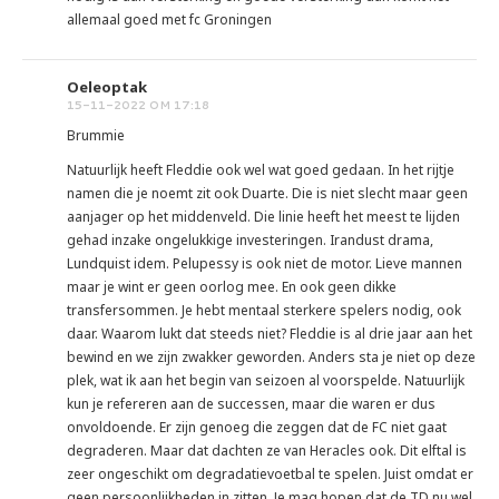
allemaal goed met fc Groningen
Oeleoptak
15-11-2022 OM 17:18
Brummie
Natuurlijk heeft Fleddie ook wel wat goed gedaan. In het rijtje
namen die je noemt zit ook Duarte. Die is niet slecht maar geen
aanjager op het middenveld. Die linie heeft het meest te lijden
gehad inzake ongelukkige investeringen. Irandust drama,
Lundquist idem. Pelupessy is ook niet de motor. Lieve mannen
maar je wint er geen oorlog mee. En ook geen dikke
transfersommen. Je hebt mentaal sterkere spelers nodig, ook
daar. Waarom lukt dat steeds niet? Fleddie is al drie jaar aan het
bewind en we zijn zwakker geworden. Anders sta je niet op deze
plek, wat ik aan het begin van seizoen al voorspelde. Natuurlijk
kun je refereren aan de successen, maar die waren er dus
onvoldoende. Er zijn genoeg die zeggen dat de FC niet gaat
degraderen. Maar dat dachten ze van Heracles ook. Dit elftal is
zeer ongeschikt om degradatievoetbal te spelen. Juist omdat er
geen persoonlijkheden in zitten. Je mag hopen dat de TD nu wel