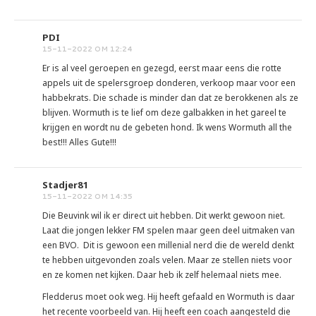
PDI
15-11-2022 OM 12:24
Er is al veel geroepen en gezegd, eerst maar eens die rotte
appels uit de spelersgroep donderen, verkoop maar voor een
habbekrats. Die schade is minder dan dat ze berokkenen als ze
blijven. Wormuth is te lief om deze galbakken in het gareel te
krijgen en wordt nu de gebeten hond. Ik wens Wormuth all the
best!!! Alles Gute!!!
Stadjer81
15-11-2022 OM 14:35
Die Beuvink wil ik er direct uit hebben. Dit werkt gewoon niet.
Laat die jongen lekker FM spelen maar geen deel uitmaken van
een BVO. Dit is gewoon een millenial nerd die de wereld denkt
te hebben uitgevonden zoals velen. Maar ze stellen niets voor
en ze komen net kijken. Daar heb ik zelf helemaal niets mee.
Fledderus moet ook weg. Hij heeft gefaald en Wormuth is daar
het recente voorbeeld van. Hij heeft een coach aangesteld die