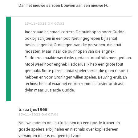
Dan het nieuwe seizoen bouwen aan een nieuwe FC.
15-11-2022 OM 07:32
Inderdaad helemaal correct. De puinhopen hoort Gudde
ook bij schijten in een pot. Niet ingegrepen bij aantal
beslissingen bij Groningen van die personen die eruit
moesten. Maar naar de puinhopen van die engnek
Fledderus maakte werd niks gedaan totaal niks mee gedaan.
Mooi weer hoor engnek Fledderus ik heb een grote fout
gemaakt. Rotte peren aantal spelers eruit die geen respect
hebben en voor Groningen willen spelen. Beuving eruit. En
technische staf waar het enorm rommelt luister podcast
dvhn maar. Dus actie Gudde.
b.raatjes1966
15-11-2022 OM 07:06
Nee we moeten ons nu focussen op een goede trainer en
goede spelers erbij halen en niet hals over kop iedereen
vervangen daar is nu geen tijd voor