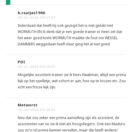
b.raatjes1966
15-11-2022 OM 17:57
Inderdaad dat heeft hij ook gezegd het is niet gelukt met
WORMUTH EN ik denk dat je een goede trainer er heen zet dat
het weer goed komt WORMUTH maakte de fout om WESSEL
DAMMERS weggedaan heeft daar ging het al niet goed
PDI
15-11-2022 OM 19:37
Mogelijke assistent-trainer zie ik Kees Kwakman, altijd een prima
kijk op het spelletje, wat schort er aan, hoe op te lossen etc. Zou
echt een frisse kijk zijn.
Metworst
15-11-2022 OM 20:52
Nou dat zou zeker een prima aanvulling zijn als assistent, de
assistenten van nu zie ik niet als hoogvliegers. Ook een Maduro
zou zo'n rol prima kunnen vervullen, maar die heeft andere/