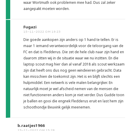
waar Wortmuth ook problemen mee had. Dus zal zeker
aangepakt moeten worden.
Fugazi
15-11-2022 OM 19:23
Die goede aankopen zijn anders op 1 hand te tellen. Er is
maar 1 iemand verantwoordelijk voor de teloorgang van de
FC en dat is Fledderus. Die zet de hele club naar zijn hand en
daarom zitten wij in de situatie waar we nu inzitten. En die
laptop scout mag hier dan al vanaf 2018 als scout werkzaam
zijn dat heeft ons dus nog geen windeieren gebracht. Data
kan misschien de toekomst zijn. Het is en blijft slechts een
hulpmiddel. Een netwerk is vele malen belangrijker. En
natuurlijk moet je wel afscheid nemen van de mensen die
niet functioneren anders kom je niet verder. Dus Gudde toon
je ballen en gooi die engnek Fledderus eruit en last hem zijn
schoothondje Beuvink gelijk meenemen.
b.raatjes1966
15-11-2022 OM 15:28