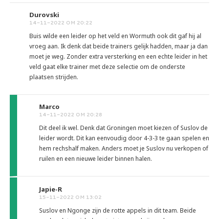
Durovski
14-11-2022 OM 20:22
Buis wilde een leider op het veld en Wormuth ook dit gaf hij al
vroeg aan. Ik denk dat beide trainers gelijk hadden, maar ja dan
moet je weg. Zonder extra versterking en een echte leider in het
veld gaat elke trainer met deze selectie om de onderste
plaatsen strijden.
Marco
14-11-2022 OM 20:28
Dit deel ik wel. Denk dat Groningen moet kiezen of Suslov de
leider wordt. Dit kan eenvoudig door 4-3-3 te gaan spelen en
hem rechshalf maken. Anders moet je Suslov nu verkopen of
ruilen en een nieuwe leider binnen halen.
Japie-R
15-11-2022 OM 13:02
Suslov en Ngonge zijn de rotte appels in dit team. Beide