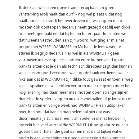
Ik denk als we nu een goeie trainer erbij haalt en goede
versterking erbij haalt dan durf ik nog wel plaats 8 dat nog
haalbaar is en ik vindt het overdreven dat we zeggen de td
moeten ook opstappen flederus heeft gezegd dat hij een dikke
fout heeft gemaakt en dat hij het nu beter gaat doen laten we
dat nu eens vasthouden aan zijn woord..wat ging er mis het
begon met WESSEL DAMMERS en Michael de leeuw weg te
sturen ik begrijp flederus hier wel in als WORMUTH geen
vetrouwen in deze spelers hadden en ze komen altijd op de
bank te zitten dat je dan als technisch directeur zegt dan kunnen
we ze net zo goed verkopen want op de bank verdienen we er
niks aan dat is WORMUTH zijn dikke fout geweest en toen al weg
zijn uitspraken tja we hebben verloren maar de groep moet het
nog leren hij had daar meer mee moeten doen strenge zijn en
duidelijk de spelers zeggen nu ga je voetballen of je komt op de
bank te zitten en vorige week had WORMUTH een uitspraken
over Iran nou dat kan en mag helemaal niet dat was
discriminatie je zult maar een Iran speler in dienst hebben hij
spreekt heelveel wartaal die WORMUTH ik hoop dat ze nu een
goede trainer halen die gaat samen met de td kijken wat er
nodig is aan versterking en goede versterking dan komt het