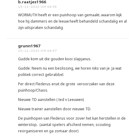
b.raatjes1966
15-11-2022 OM 06:39
WORMUTH heeft er een puinhoop van gemaakt..waarom kijk
hoe hij dammers en de leeuw heeft behandeld schandalig en al
zijn uitspraken schandalig
grunn1967
15-11-2022 OM 06:57
Gudde kom uit die gouden kooi slapjanus.
Gudde: Neem nu een beslissing, we horen niks van je. Ja wat
politiek correct gebrabbel.
Per direct Flederus eruit de grote veroorzaker van deze
puinhoop/Chaos.
Nieuwe TD aanstellen ( ted v Leeuwen)
Nieuwe trainer aanstellen door nieuwe TD.
De puinhopen van Flederus voor zover het kan herstellen in de
winterstop. (aantal spelers afscheid nemen, scouting
reorganiseren en ga zomaar door)