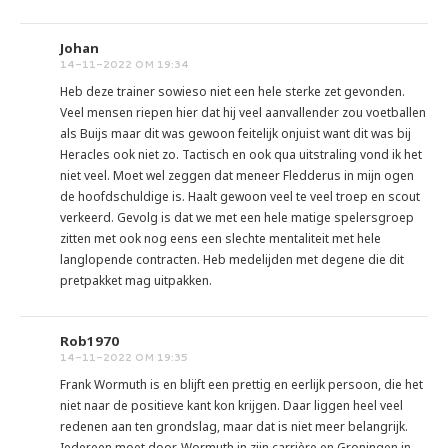
Johan
14-11-2022 OM 19:34
Heb deze trainer sowieso niet een hele sterke zet gevonden.
Veel mensen riepen hier dat hij veel aanvallender zou voetballen
als Buijs maar dit was gewoon feitelijk onjuist want dit was bij
Heracles ook niet zo. Tactisch en ook qua uitstraling vond ik het
niet veel. Moet wel zeggen dat meneer Fledderus in mijn ogen
de hoofdschuldige is. Haalt gewoon veel te veel troep en scout
verkeerd. Gevolg is dat we met een hele matige spelersgroep
zitten met ook nog eens een slechte mentaliteit met hele
langlopende contracten. Heb medelijden met degene die dit
pretpakket mag uitpakken.
Rob1970
14-11-2022 OM 19:35
Frank Wormuth is en blijft een prettig en eerlijk persoon, die het
niet naar de positieve kant kon krijgen. Daar liggen heel veel
redenen aan ten grondslag, maar dat is niet meer belangrijk.
Iedereen moet door. Wormuth in zijn carrière en Groningen in