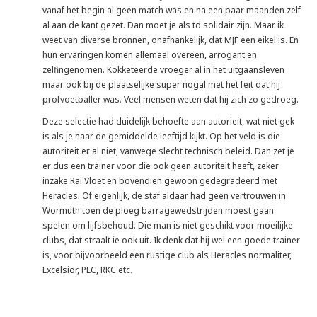
vanaf het begin al geen match was en na een paar maanden zelf
al aan de kant gezet. Dan moet je als td solidair zijn. Maar ik
weet van diverse bronnen, onafhankelijk, dat MJF een eikel is. En
hun ervaringen komen allemaal overeen, arrogant en
zelfingenomen. Kokketeerde vroeger al in het uitgaansleven
maar ook bij de plaatselijke super nogal met het feit dat hij
profvoetballer was. Veel mensen weten dat hij zich zo gedroeg.
Deze selectie had duidelijk behoefte aan autorieit, wat niet gek
is als je naar de gemiddelde leeftijd kijkt. Op het veld is die
autoriteit er al niet, vanwege slecht technisch beleid. Dan zet je
er dus een trainer voor die ook geen autoriteit heeft, zeker
inzake Rai Vloet en bovendien gewoon gedegradeerd met
Heracles. Of eigenlijk, de staf aldaar had geen vertrouwen in
Wormuth toen de ploeg barragewedstrijden moest gaan
spelen om lijfsbehoud. Die man is niet geschikt voor moeilijke
clubs, dat straalt ie ook uit. Ik denk dat hij wel een goede trainer
is, voor bijvoorbeeld een rustige club als Heracles normaliter,
Excelsior, PEC, RKC etc.