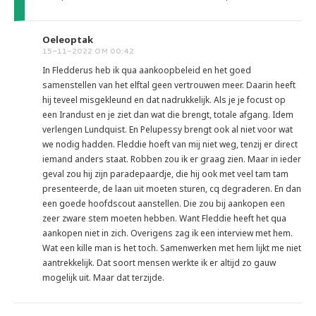
Oeleoptak
15-11-2022 OM 00:42
In Fledderus heb ik qua aankoopbeleid en het goed
samenstellen van het elftal geen vertrouwen meer. Daarin heeft
hij teveel misgekleund en dat nadrukkelijk. Als je je focust op
een Irandust en je ziet dan wat die brengt, totale afgang. Idem
verlengen Lundquist. En Pelupessy brengt ook al niet voor wat
we nodig hadden. Fleddie hoeft van mij niet weg, tenzij er direct
iemand anders staat. Robben zou ik er graag zien. Maar in ieder
geval zou hij zijn paradepaardje, die hij ook met veel tam tam
presenteerde, de laan uit moeten sturen, cq degraderen. En dan
een goede hoofdscout aanstellen. Die zou bij aankopen een
zeer zware stem moeten hebben. Want Fleddie heeft het qua
aankopen niet in zich. Overigens zag ik een interview met hem.
Wat een kille man is het toch. Samenwerken met hem lijkt me niet
aantrekkelijk. Dat soort mensen werkte ik er altijd zo gauw
mogelijk uit. Maar dat terzijde.