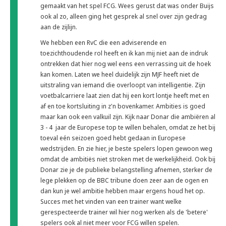
gemaakt van het spel FCG. Wees gerust dat was onder Buijs
ook al zo, alleen ging het gesprek al snel over zijn gedrag
aan de zijlijn.
We hebben een RvC die een adviserende en
toezichthoudende rol heeft en ik kan mij niet aan de indruk
ontrekken dat hier nog wel eens een verrassing uit de hoek
kan komen. Laten we heel duidelijk zijn MJF heeft niet de
uitstraling van iemand die overloopt van intelligentie. Zijn
voetbalcarriere laat zien dat hij een kort lontje heeft met en
af en toe kortsluiting in z'n bovenkamer. Ambities is goed
maar kan ook een valkuil zijn. Kijk naar Donar die ambiëren al
3 - 4 jaar de Europese top te willen behalen, omdat ze het bij
toeval eén seizoen goed hebt gedaan in Europese
wedstrijden. En zie hier, je beste spelers lopen gewoon weg
omdat de ambitiës niet stroken met de werkelijkheid. Ook bij
Donar zie je de publieke belangstelling afnemen, sterker de
lege plekken op de BBC tribune doen zeer aan de ogen en
dan kun je wel ambitie hebben maar ergens houd het op.
Succes met het vinden van een trainer want welke
gerespecteerde trainer wil hier nog werken als de 'betere'
spelers ook al niet meer voor FCG willen spelen.