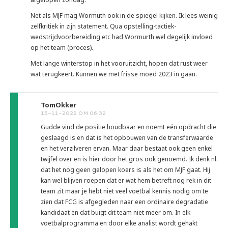
Net als MJF mag Wormuth ook in de spiegel kijken. Ik lees weinig
zelfkritiek in zijn statement. Qua opstelling-tactiek-
wedstrijdvoorbereiding etc had Wormurth wel degelijk invloed
op het team (proces).
Met lange winterstop in het vooruitzicht, hopen dat rust weer
wat terugkeert. Kunnen we met frisse moed 2023 in gaan.
TomOkker
15-11-2022 OM 06:32
Gudde vind de positie houdbaar en noemt eén opdracht die
geslaagd is en dat is het opbouwen van de transferwaarde
en het verzilveren ervan. Maar daar bestaat ook geen enkel
twijfel over en is hier door het gros ook genoemd. Ik denk nl.
dat het nog geen gelopen koers is als het om MJF gaat. Hij
kan wel blijven roepen dat er wat hem betreft nog rek in dit
team zit maar je hebt niet veel voetbal kennis nodig om te
zien dat FCG is afgegleden naar een ordinaire degradatie
kandidaat en dat buigt dit team niet meer om. In elk
voetbalprogramma en door elke analist wordt gehakt