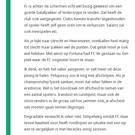
Fc is achter de schermen echt wel bezig geweest om een
goede balafpakker of leidersrype te vinden. Dat heeft de
club ook aangegeven. Clubs kunnen transfer tegenhouden
of speler heeft zelf geen oren om te verkassen. Salaris zal
ook meespelen etc.
Als je kijkt naar Utrecht en Heerenveen, voetballen heel matig
tot slecht maar pakken wel de punten. Dat geluk moet je ook
wat hebben. Met winst op Fortuna had FC 9e gestaan nu. Een
plek waar de FC ongeveer hoort te staan.
Ik denk, en heb het vaker aangeven, er valt meer uit deze
ploeg te halen. Pelupessy zou ik nog niet afschrijven. Als je
championship fysiek aankan, moet dat zeker lukken in de
eredivisie. Wel is het noodzaak om afscheid te nemen van
een aantal spelers. Irandust en Lundqvist, maar ook de
stoorzenders in de groep zal hoe jammer ook, je afscheid
van moeten gaan nemen (Ngonge).
Degradatie verwacht ik zeker niet. Simpelweg omdat FC daar
teveel kwaliteit voor heeft rondlopen en situatie niet een op
een te vergelijken is met Heracles vorig seizoen.