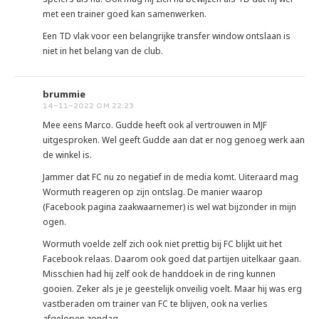
met een trainer goed kan samenwerken.
Een TD vlak voor een belangrijke transfer window ontslaan is
niet in het belang van de club.
brummie
14-11-2022 OM 22:23
Mee eens Marco. Gudde heeft ook al vertrouwen in MJF
uitgesproken. Wel geeft Gudde aan dat er nog genoeg werk aan
de winkel is.
Jammer dat FC nu zo negatief in de media komt. Uiteraard mag
Wormuth reageren op zijn ontslag. De manier waarop
(Facebook pagina zaakwaarnemer) is wel wat bijzonder in mijn
ogen.
Wormuth voelde zelf zich ook niet prettig bij FC blijkt uit het
Facebook relaas. Daarom ook goed dat partijen uitelkaar gaan.
Misschien had hij zelf ook de handdoek in de ring kunnen
gooien. Zeker als je je geestelijk onveilig voelt. Maar hij was erg
vastberaden om trainer van FC te blijven, ook na verlies
afgelopen zondag.