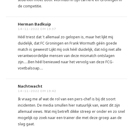
de competitie.
Herman Badkuip
14-11-2022 OM 19:37
Héél triest dat 't allemaal zo gelopen is, maar het lijkt mij
duidelijk, dat FC Groningen en Frank Wormuth géén goede
match is geweest! Lijkt mij ook héél duidelijk, dat nóg niet alle
verantwoordelijke mensen van deze mismatch ontslagen
zijn.....Ben héél benieuwd naar het vervolg van deze FCG-
voetbalsoap....
Nachtwacht
14-11-2022 OM 19:42
Ik vraag me af wat de rol van een pers-chef is bij dit soort
incidenten. De media smullen hier natuurlijk van, want dit zijn
allemaal views. Wat mij betreft dikke streep er onder en zo snel
mogelijk op zoek naar een trainer die met deze groep aan de
slag gaat.