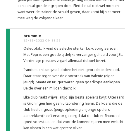
een aantal goede ingrepen doet. Fleddie zal ook wel moeten
want weer de trainer de schuld geven, daar komt hij niet meer
mee weg de volgende keer.
brummie
15-11-2022 OM 19:58
Oeleoptak, ik vind de selectie sterker t.o.v. vorig seizoen.
Met Pepi is een goede tijdelijke vervanger gehaald voor JSL.
Verder zijn posities vrijwel allemaal dubbel bezet.
Irandust en Lunqvist hebben het niet gebracht inderdaad.
Daar staat tegenover de doorbraak van Valente (eigen
jeugd). Maätä en Krüger waren geen goedkope aankopen.
Beide over een miljoen dacht ik.
Elke club raakt vrijwel altijd zijn beste spelers kwijt. Uiteraard
is Groningen hier geen uitzondering hierin. De koers die de
club heeft ingezet (jeugdopleiding en jonge spelers
aantrekken) heeft ervoor gezorgd dat de club er financieel
goed voorstaat, en dat voor de komende jaren men wellicht
kan vissen in een wat grotere vijver.