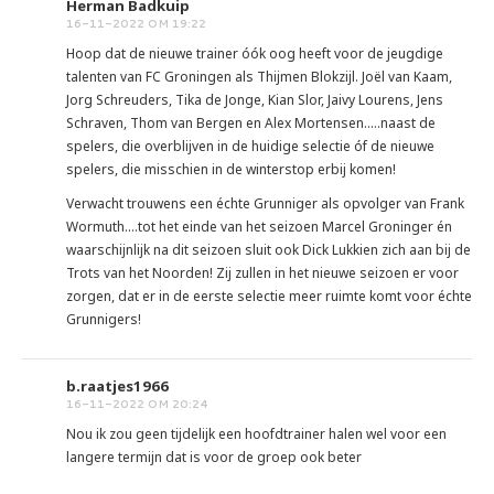
Herman Badkuip
16-11-2022 OM 19:22
Hoop dat de nieuwe trainer óók oog heeft voor de jeugdige
talenten van FC Groningen als Thijmen Blokzijl. Joël van Kaam,
Jorg Schreuders, Tika de Jonge, Kian Slor, Jaivy Lourens, Jens
Schraven, Thom van Bergen en Alex Mortensen.....naast de
spelers, die overblijven in de huidige selectie óf de nieuwe
spelers, die misschien in de winterstop erbij komen!
Verwacht trouwens een échte Grunniger als opvolger van Frank
Wormuth....tot het einde van het seizoen Marcel Groninger én
waarschijnlijk na dit seizoen sluit ook Dick Lukkien zich aan bij de
Trots van het Noorden! Zij zullen in het nieuwe seizoen er voor
zorgen, dat er in de eerste selectie meer ruimte komt voor échte
Grunnigers!
b.raatjes1966
16-11-2022 OM 20:24
Nou ik zou geen tijdelijk een hoofdtrainer halen wel voor een
langere termijn dat is voor de groep ook beter