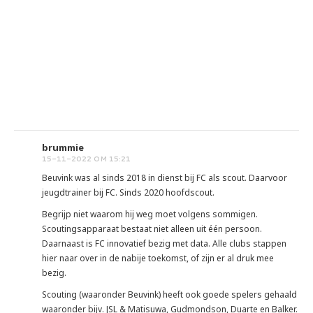
brummie
15-11-2022 OM 15:21
Beuvink was al sinds 2018 in dienst bij FC als scout. Daarvoor
jeugdtrainer bij FC. Sinds 2020 hoofdscout.
Begrijp niet waarom hij weg moet volgens sommigen.
Scoutingsapparaat bestaat niet alleen uit één persoon.
Daarnaast is FC innovatief bezig met data. Alle clubs stappen
hier naar over in de nabije toekomst, of zijn er al druk mee
bezig.
Scouting (waaronder Beuvink) heeft ook goede spelers gehaald
waaronder bijv. JSL & Matisuwa, Gudmondson, Duarte en Balker.