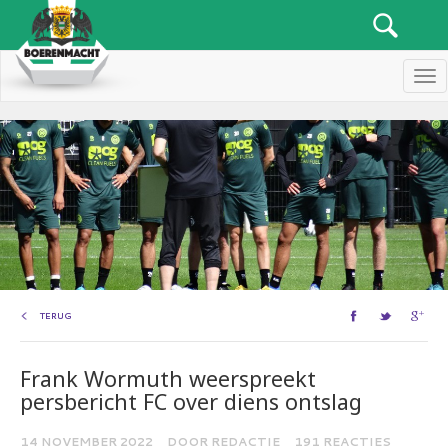
Men
TERUG
Frank Wormuth weerspreekt
persbericht FC over diens ontslag
14 NOVEMBER 2022
DOOR REDACTIE
191 REACTIES