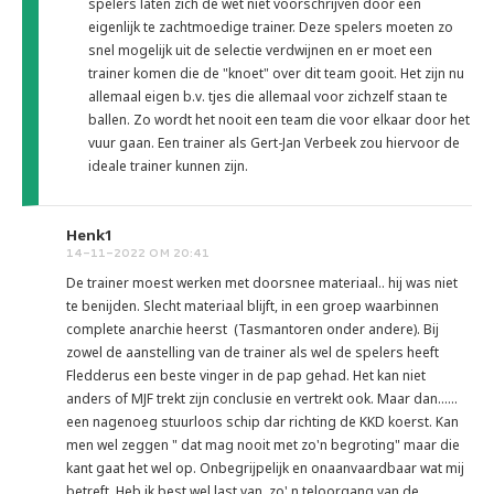
spelers laten zich de wet niet voorschrijven door een
eigenlijk te zachtmoedige trainer. Deze spelers moeten zo
snel mogelijk uit de selectie verdwijnen en er moet een
trainer komen die de "knoet" over dit team gooit. Het zijn nu
allemaal eigen b.v. tjes die allemaal voor zichzelf staan te
ballen. Zo wordt het nooit een team die voor elkaar door het
vuur gaan. Een trainer als Gert-Jan Verbeek zou hiervoor de
ideale trainer kunnen zijn.
Henk1
14-11-2022 OM 20:41
De trainer moest werken met doorsnee materiaal.. hij was niet
te benijden. Slecht materiaal blijft, in een groep waarbinnen
complete anarchie heerst (Tasmantoren onder andere). Bij
zowel de aanstelling van de trainer als wel de spelers heeft
Fledderus een beste vinger in de pap gehad. Het kan niet
anders of MJF trekt zijn conclusie en vertrekt ook. Maar dan......
een nagenoeg stuurloos schip dar richting de KKD koerst. Kan
men wel zeggen " dat mag nooit met zo'n begroting" maar die
kant gaat het wel op. Onbegrijpelijk en onaanvaardbaar wat mij
betreft. Heb ik best wel last van, zo' n teloorgang van de