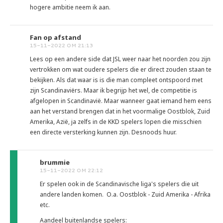
hogere ambitie neem ik aan.
Fan op afstand
15-11-2022 OM 21:13
Lees op een andere side dat JSL weer naar het noorden zou zijn
vertrokken om wat oudere spelers die er direct zouden staan te
bekijken. Als dat waar is is die man compleet ontspoord met
zijn Scandinaviërs. Maar ik begrijp het wel, de competitie is
afgelopen in Scandinavië. Maar wanneer gaat iemand hem eens
aan het verstand brengen dat in het voormalige Oostblok, Zuid
Amerika, Azië, ja zelfs in de KKD spelers lopen die misschien
een directe versterking kunnen zijn. Desnoods huur.
brummie
15-11-2022 OM 22:12
Er spelen ook in de Scandinavische liga's spelers die uit
andere landen komen. O.a. Oostblok - Zuid Amerika - Afrika
etc.
Aandeel buitenlandse spelers: