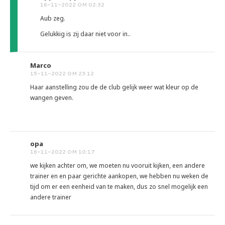
16-11-2022 OM 02:32
Aub zeg.
Gelukkig is zij daar niet voor in..
Marco
15-11-2022 OM 23:12
Haar aanstelling zou de de club gelijk weer wat kleur op de
wangen geven.
opa
16-11-2022 OM 10:17
we kijken achter om, we moeten nu vooruit kijken, een andere
trainer en en paar gerichte aankopen, we hebben nu weken de
tijd om er een eenheid van te maken, dus zo snel mogelijk een
andere trainer